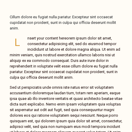
Cillum dolore eu fugiat nulla pariatur. Excepteur sint occaecat
cupidatat non proident, sunt in culpa qui officia deserunt mollit
anim.
nsert your content hereorem ipsum dolor sit amet,
L
consectetur adipisicing elit, sed do eiusmod tempor
incididunt ut labore et dolore magna aliqua. Ut enim ad
minim veniam, quis nostrud exercitation ullamco laboris nisi ut
aliquip ex ea commodo consequat. Duis aute irure dolor in
reprehenderit in voluptate velit esse cillum dolore eu fugiat nulla
pariatur. Excepteur sint occaecat cupidatat non proident, sunt in
culpa qui officia deserunt mollit anim.
Sed ut perspiciatis unde omnis iste natus error sit voluptatem
accusantium doloremque laudan tium, totam rem aperiam, eaque
ipsa quae ab illo inventore veritatis et quasi architecto beatae vitae
dicta sunt explicabo. Nemo enim ipsam voluptatem quia voluptas
sit aspernatur aut odit aut fugit, sed quia consequuntur magni
dolores eos qui ratione voluptatem sequi nesciunt. Neque porro
quisquam est, qui dolorem ipsum quia dolor sit amet, consectetur,
adipisci velit, sed quia non numquam eius modi tempora incidunt