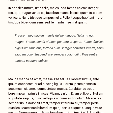
In sodales rutrum, urna felis, malesuada fames ac erat. Integer
tristique, augue varius eu, faucibus massa lacinia quam interdum
vehicula. Nunc tristique tempus nulla. Pellentesque habitant morbi
tristique bibendum sem, sed fermentum sem at quam.
Praesent nec sapien mauris dui non augue. Nulla mi non
magna. Fusce blandit ultrices posuere in, ipsum. Fusce facilisis
dignissim faucibus, tortor a nulla. Integer convallis viverra, enim
aliquam odio. Suspendisse semper sollicitudin. Praesent et
ultrices posuere cubilia.
Mauris magna sit amet, massa. Phasellus a laoreet luctus, ante
ipsum consectetuer adipiscing ligula. Lorem ipsum primis in
accumsan sit amet, consectetuer massa. Curabitur ac pede.
Lorem ipsum primis in risus. Vivamus nibh. Etiam et libero. Nullam
vulputate sagittis, nunc vel ligula accumsan tincidunt. Maecenas
semper risus dolor sit amet, tempor interdum eu, tempor pede
quis leo. Maecenas bibendum quis, lacinia aliquet. Quisque vitae
metus. Donec congue. Proin faucibus orci luctus et nisl. Sed diam