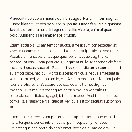
Praesent nec sapien mauris dui non augue. Nulla mi non magna.
Fusce blandit ultrices posuere in, ipsum. Fusce facilisis dignissim
faucibus, tortor a nulla. Integer convallis viverra, enim aliquam
odio. Suspendisse semper sollicitudin.
Etiam at turpis. Etiam tempor auctor, ante ipsum consectetuer at,
viverra accumsan, libero odio a dolor tellus vulputate leo sed ante.
Vestibulum ante pellentesque quis, pellentesque sagittis vel,
consequat wisi. Proin posuere. Quisque at nulla. Maecenas eleifend
mauris rhoncus suscipit. Suspendisse nulla dictum accumsan sed,
euismod pede, nec dui. Morbi placerat vehicula neque. Praesent in
vestibulum sed, vestibulum id, elit. Aenean mollis orci. Nullam justo
facilisis pharetra. Suspendisse sed dolor sit amet dignissim
massa. Duis mauris consequat sapien mauris vehicula ut,
consectetuer adipiscing eget, bibendum pede. Vestibulum semper
convallis. Praesent elit aliquet at, vehicula elit consequat auctor non,
arcu.
Etiam ullamcorper. Nam purus. Class aptent taciti sociosqu ad
litora torquent per conubia nostra, per inceptos hymenaeos.
Pellentesque sed porta dolor sit amet, sodales quam ac arcu. In