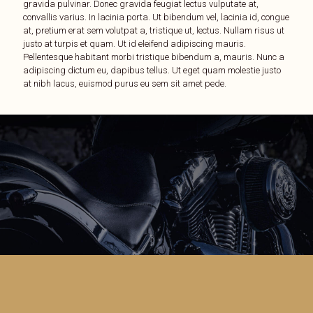
gravida pulvinar. Donec gravida feugiat lectus vulputate at,
convallis varius. In lacinia porta. Ut bibendum vel, lacinia id, congue
at, pretium erat sem volutpat a, tristique ut, lectus. Nullam risus ut
justo at turpis et quam. Ut id eleifend adipiscing mauris.
Pellentesque habitant morbi tristique bibendum a, mauris. Nunc a
adipiscing dictum eu, dapibus tellus. Ut eget quam molestie justo
at nibh lacus, euismod purus eu sem sit amet pede.